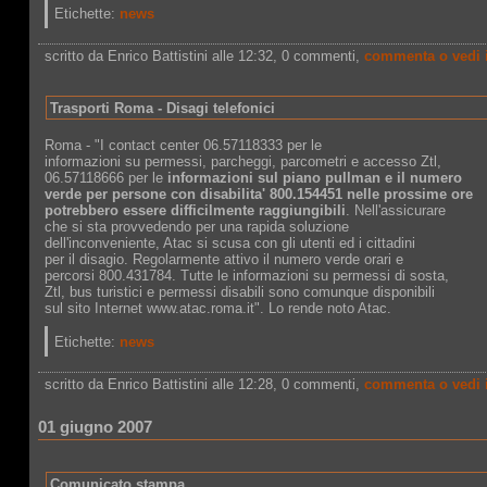
Etichette:
news
scritto da Enrico Battistini alle 12:32
, 0 commenti,
commenta o vedi 
Trasporti Roma - Disagi telefonici
Roma - "I contact center 06.57118333 per le
informazioni su permessi, parcheggi, parcometri e accesso Ztl,
06.57118666 per le
informazioni sul piano pullman e il numero
verde per persone con disabilita' 800.154451 nelle prossime ore
potrebbero essere difficilmente raggiungibili
. Nell'assicurare
che si sta provvedendo per una rapida soluzione
dell'inconveniente, Atac si scusa con gli utenti ed i cittadini
per il disagio. Regolarmente attivo il numero verde orari e
percorsi 800.431784. Tutte le informazioni su permessi di sosta,
Ztl, bus turistici e permessi disabili sono comunque disponibili
sul sito Internet www.atac.roma.it". Lo rende noto Atac.
Etichette:
news
scritto da Enrico Battistini alle 12:28
, 0 commenti,
commenta o vedi 
01 giugno 2007
Comunicato stampa