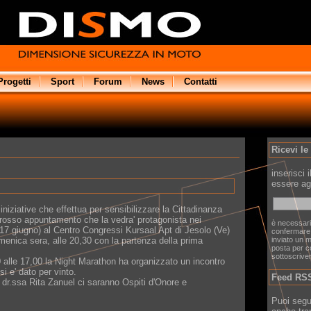
Progetti
Sport
Forum
News
Contatti
Ricevi le
inserisci 
essere ag
niziative che effettua per sensibilizzare la Cittadinanza
grosso appuntamento che la vedra' protagonista nei
è necessari
 17 giugno) al Centro Congressi Kursaal Apt di Jesolo (Ve)
confermare 
menica sera, alle 20,30 con la partenza della prima
inviato un m
posta per c
sottoscrive
0 alle 17,00 la Night Marathon ha organizzato un incontro
si e' dato per vinto.
Feed RS
 dr.ssa Rita Zanuel ci saranno Ospiti d'Onore e
Puoi segu