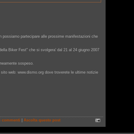
n possiamo partecipare alle prossime manifestazioni che
ella Biker Fest" che si svolgera' dal 21 al 24 giugno 2007
raneamente sospeso.
al sito web: www.dismo.org dove troverete le ultime notizie
i commenti
|
Ascolta questo post