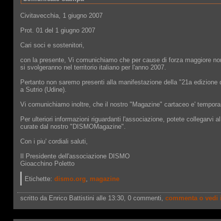
Civitavecchia, 1 giugno 2007
Prot. 01 del 1 giugno 2007
Cari soci e sostenitori,
con la presente, Vi comunichiamo che per cause di forza maggiore no
si svolgeranno nel territorio italiano per l'anno 2007.
Pertanto non saremo presenti alla manifestazione della "21a edizione d
a Sutrio (Udine).
Vi comunichiamo inoltre, che il nostro "Magazine" cartaceo e' tempo
Per ulteriori informazioni riguardanti l'associazione, potete collegarvi 
curate dal nostro "DISMOMagazine".
Con i piu' cordiali saluti,
Il Presidente dell'associazione DISMO
Gioacchino Poletto
Etichette:
dismo.org
,
magazine
scritto da Enrico Battistini alle 13:30
, 0 commenti,
commenta o vedi 