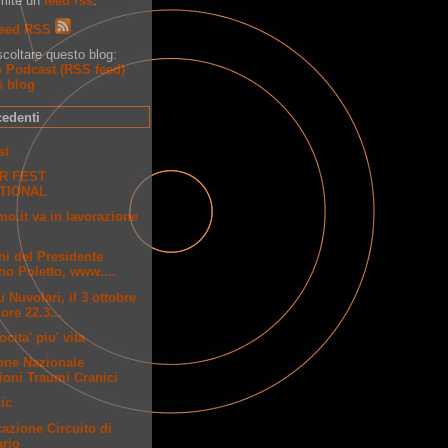
amite un
feed rss
.
eed RSS
coltare questo blog:
cedenti
st
ER FEST
TIONAL
o.it va in lavorazione
ni del Presidente
no Poletto, www....
Nuvolari, il 3 ottobre
 ore 22.3...
cita' piu' vita
one Nazionale
ioni Traumi Cranici
ic
azione Circuito di
rio