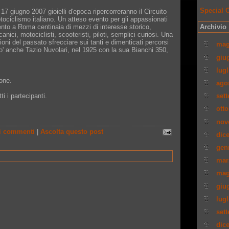
Special 
7 giugno 2007 gioielli d'epoca ripercorreranno il Circuito
otociclismo italiano. Un atteso evento per gli appassionati
nto a Roma centinaia di mezzi di interesse storico,
Archivio
nici, motociclisti, scooteristi, piloti, semplici curiosi. Una
ni del passato sfrecciare sui tanti e dimenticati percorsi
mag
ipo' anche Tazio Nuvolari, nel 1925 con la sua Bianchi 350,
giu
lug
ione.
ago
i i partecipanti.
set
ott
nov
i commenti
|
Ascolta questo post
dic
gen
mar
mag
giu
lug
set
dic