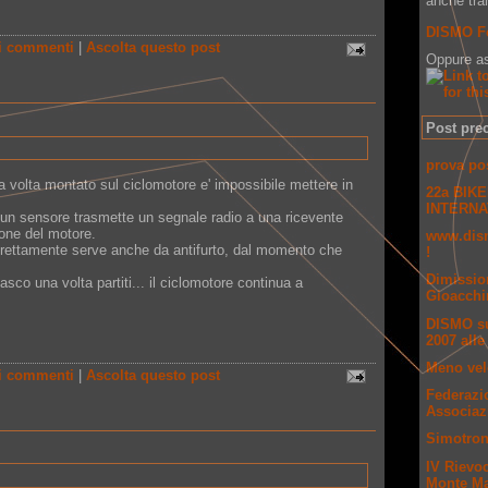
anche tr
DISMO F
i commenti
|
Ascolta questo post
Oppure as
Post pre
prova po
 volta montato sul ciclomotore e' impossibile mettere in
22a BIK
INTERNA
, un sensore trasmette un segnale radio a una ricevente
ione del motore.
www.dism
direttamente serve anche da antifurto, dal momento che
!
Dimissio
casco una volta partiti... il ciclomotore continua a
Gioacchi
DISMO su 
2007 alle
Meno velo
i commenti
|
Ascolta questo post
Federazi
Associaz
Simotron
IV Rievoc
Monte Ma