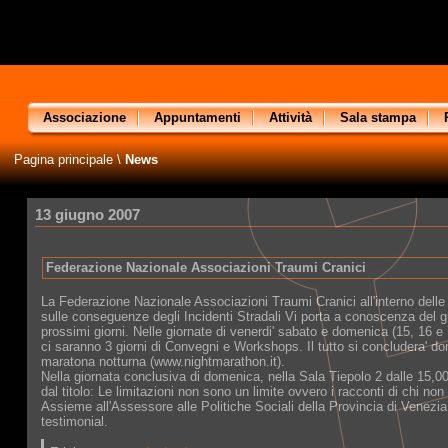
Associazione
Appuntamenti
Attività
Sala stampa
Pagina principale
\
News
13 giugno 2007
Federazione Nazionale Associazioni Traumi Cranici
La Federazione Nazionale Associazioni Traumi Cranici all'interno delle i
sulle conseguenze degli Incidenti Stradali Vi porta a conoscenza del 
prossimi giorni. Nelle giornate di venerdi' sabato e domenica (15, 16 e
ci saranno 3 giorni di Convegni e Workshops. Il tutto si concludera' do
maratona notturna (www.nightmarathon.it).
Nella giornata conclusiva di domenica, nella Sala Tiepolo 2 dalle 15,0
dal titolo: Le limitazioni non sono un limite ovvero i racconti di chi non 
Assieme all'Assessore alle Politiche Sociali della Provincia di Venezia
testimonial.