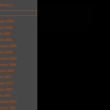
Olympics
gio 2006
gno 2006
lio 2006
sto 2006
tembre 2006
obre 2006
embre 2006
embre 2006
naio 2007
zo 2007
gio 2007
gno 2007
lio 2007
tembre 2007
embre 2007