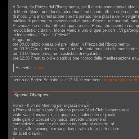
A Roma, da Piazza del Risorgimento, per il quarto anno consecutivo il 1
di Monte Mario, uno dei circuiti romani che hanno fatto la storia del m
di moto. Una manifestazione che ha portato nella piazza del Risorgime
migliaia di persone tra appassionati di moto d'epoca, restauratori, mecca
Rievocazione che ha fatto e fa parlare della Roma che ha visto i campio
motociclistici cittadini. Monte Mario e' uno di quei percorsi. Vi partec
la leggendaria "Freccia Celeste".
Programma
ore 08.00 Inizio operazioni preliminari in Piazza del Risorgimento.
ore 09.30 Giro di ricognizione di tutte le moto presenti alla manifestaz
ore 10.00 Inizio prova motociclistica di regolarità.
ore 12.30 Premiazioni e distribuzione ricordo della manifestazione a tutt
Etichette:
news
scritto da Enrico Battistini alle 12:55
, 0 commenti,
commenta o vedi 
Special Olympics
Roma - Il primo Meeting per ragazzi disabili
a Roma si terra' sabato 9 giugno presso l'Asd Club Nomentano di
viale Kant. L'iniziativa, nel quadro del calendario regionale
delle gare di Special Olympics, prevede una serie di
competizioni sportive che vanno dal nuoto al calcetto, al
tennis, allo spinning al rowing dimostrativo tutte partecipate
da atleti disabili.