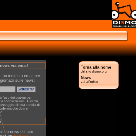
 news via email
Torna alla home
del sito dismo.org
il tuo indirizzo email per
News
giornato sulle news:
vai all’indice
o l'uso dei pop-up per
la sottoscrizione. Ti verrà
essaggio alla tua casella di
onferma che dovrai
re.
S
ire le news del sito