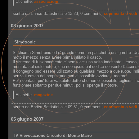
Etichette:
associazioni
scritto da Enrico Battistini alle 13:23
, 0 commenti,
commenta o vedi 
08 giugno 2007
Simotronic
Si chiama Simotronic ed e' grande come un pacchetto di sigarette. Una
moto il mezzo senza avere prima infilato il casco.
Il sistema di funzionamento e' semplice: una volta indossato il casco
montata sul ciclomotore, che riconosciuto il codice consente l'accens
Il congegno puo' essere utilizzato su qualsiasi mezzo a due ruote. In
senza il casco del proprietario non e' possibile avviare il motore.
Per i centauri piu' furbi va subito detto che non e' possibile togliersi il 
funzionare soltanto per due minuti, poi si spenge il motore.
Etichette:
magazine
scritto da Enrico Battistini alle 09:51
, 0 commenti,
commenta o vedi 
05 giugno 2007
IV Rievocazione Circuito di Monte Mario