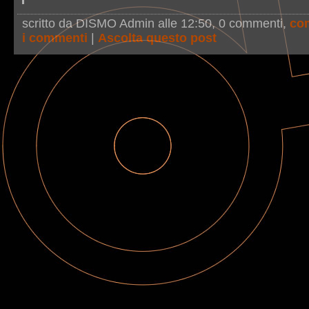
scritto da DISMO Admin alle 12:50
, 0 commenti,
co
i commenti
|
Ascolta questo post