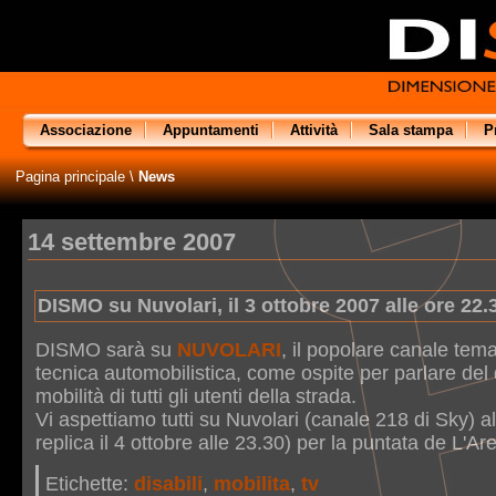
Associazione
Appuntamenti
Attività
Sala stampa
P
Pagina principale
\
News
14 settembre 2007
DISMO su Nuvolari, il 3 ottobre 2007 alle ore 22.
DISMO sarà su
NUVOLARI
, il popolare canale tema
tecnica automobilistica, come ospite per parlare del di
mobilità di tutti gli utenti della strada.
Vi aspettiamo tutti su Nuvolari (canale 218 di Sky) al
replica il 4 ottobre alle 23.30) per la puntata de L'Ar
Etichette:
disabili
,
mobilita
,
tv