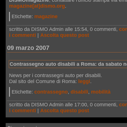
DISMOmagazine
, contattare l'ufficio stampa via emai
magazine[at]dismo.org
.
Etichette:
magazine
scritto da DISMO Admin alle 15:54
, 0 commenti,
co
i commenti
|
Ascolta questo post
09 marzo 2007
Contrassegno auto disabili a Roma: da sabato n
News per i contrassegni auto per disabili.
Dal sito del Comune di Roma:
leggi
.
Etichette:
contrassegno
,
disabili
,
mobilità
scritto da DISMO Admin alle 17:00
, 0 commenti,
co
i commenti
|
Ascolta questo post