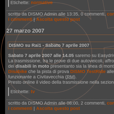
Etichette:
normative
scritto da DISMO Admin alle 13:35
, 0 commenti,
co
i commenti
|
Ascolta questo post
27 marzo 2007
DISMO su Rai1 - Sabato 7 aprile 2007
Sabato 7 aprile 2007 alle 14.05
saremo su Easydriv
La trasmissione, tra le prove di due autoveicoli, affr
dei
disabili in moto
presentanto sia la linea di mont
Disabike
che la pista di prova
DISMO TestRide
alle
funzionante a Civitavecchia (
RM
).
Presto online il video della trasmissione nella sezion
Etichette:
tv
scritto da DISMO Admin alle 08:00
, 2 commenti,
co
i commenti
|
Ascolta questo post