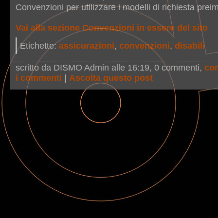
Convenzioni per utilizzare i modelli di richiesta preim
Vai alla sezione Convenzioni in essere del sito
Etichette:
assicurazioni
,
convenzioni
,
disabili
scritto da DISMO Admin alle 16:19
, 0 commenti,
co
i commenti
|
Ascolta questo post